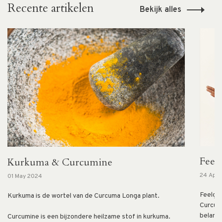
Recente artikelen
Bekijk alles
Feel
Kurkuma & Curcumine
24 Apr
01 May 2024
Feelgo
Kurkuma is de wortel van de Curcuma Longa plant.
Curcum
belangr
Curcumine is een bijzondere heilzame stof in kurkuma.