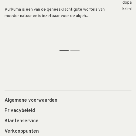
dopami
kalmte.
Kurkuma is een van de geneeskrachtigste wortels van
moeder natuur en is inzetbaar voor de algeh...
1
2
Algemene voorwaarden
Privacybeleid
Klantenservice
Verkooppunten